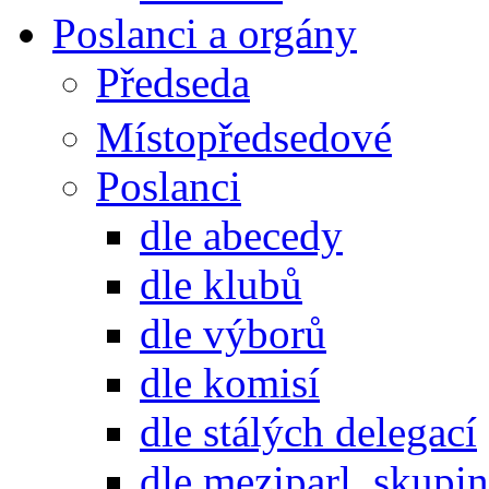
Poslanci a orgány
Předseda
Místopředsedové
Poslanci
dle abecedy
dle klubů
dle výborů
dle komisí
dle stálých delegací
dle meziparl. skupin