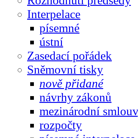
Rozhodnutí předsedy
Interpelace
písemné
ústní
Zasedací pořádek
Sněmovní tisky
nově přidané
návrhy zákonů
mezinárodní smlou
rozpočty