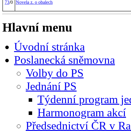
73
/0
Novela z. o obalech
Hlavní menu
Úvodní stránka
Poslanecká sněmovna
Volby do PS
Jednání PS
Týdenní program je
Harmonogram akcí
Předsednictví ČR v R