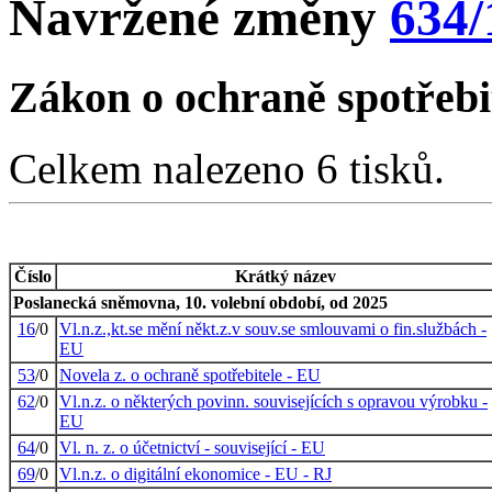
Navržené změny
634/
Zákon o ochraně spotřebi
Celkem nalezeno 6 tisků.
Číslo
Krátký název
Poslanecká sněmovna, 10. volební období, od 2025
16
/0
Vl.n.z.,kt.se mění někt.z.v souv.se smlouvami o fin.službách -
EU
53
/0
Novela z. o ochraně spotřebitele - EU
62
/0
Vl.n.z. o některých povinn. souvisejících s opravou výrobku -
EU
64
/0
Vl. n. z. o účetnictví - související - EU
69
/0
Vl.n.z. o digitální ekonomice - EU - RJ