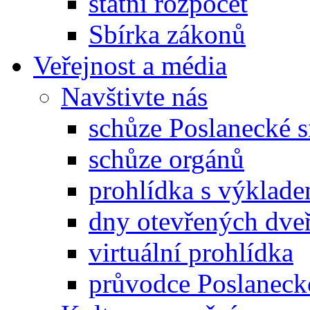
státní rozpočet
Sbírka zákonů
Veřejnost a média
Navštivte nás
schůze Poslanecké
schůze orgánů
prohlídka s výklad
dny otevřených dveř
virtuální prohlídka
průvodce Poslanec