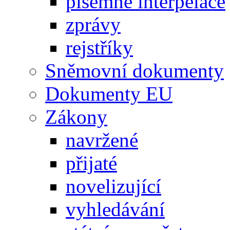
písemné interpelace
zprávy
rejstříky
Sněmovní dokumenty
Dokumenty EU
Zákony
navržené
přijaté
novelizující
vyhledávání