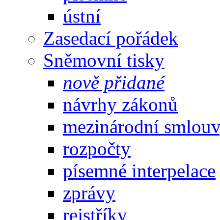
ústní
Zasedací pořádek
Sněmovní tisky
nově přidané
návrhy zákonů
mezinárodní smlou
rozpočty
písemné interpelace
zprávy
rejstříky