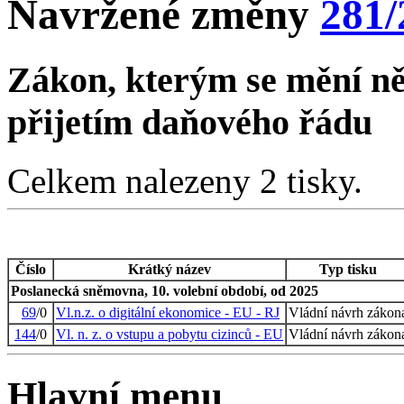
Navržené změny
281/
Zákon, kterým se mění něk
přijetím daňového řádu
Celkem nalezeny 2 tisky.
Číslo
Krátký název
Typ tisku
Poslanecká sněmovna, 10. volební období, od 2025
69
/0
Vl.n.z. o digitální ekonomice - EU - RJ
Vládní návrh zákon
144
/0
Vl. n. z. o vstupu a pobytu cizinců - EU
Vládní návrh zákon
Hlavní menu