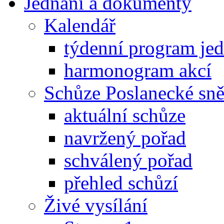
Jednání a dokumenty
Kalendář
týdenní program je
harmonogram akcí
Schůze Poslanecké s
aktuální schůze
navržený pořad
schválený pořad
přehled schůzí
Živé vysílání