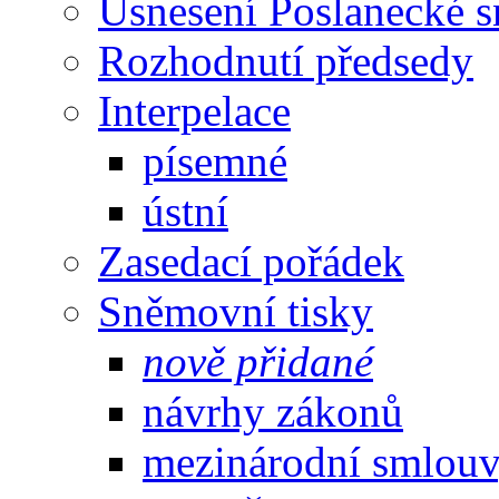
Usnesení Poslanecké 
Rozhodnutí předsedy
Interpelace
písemné
ústní
Zasedací pořádek
Sněmovní tisky
nově přidané
návrhy zákonů
mezinárodní smlou