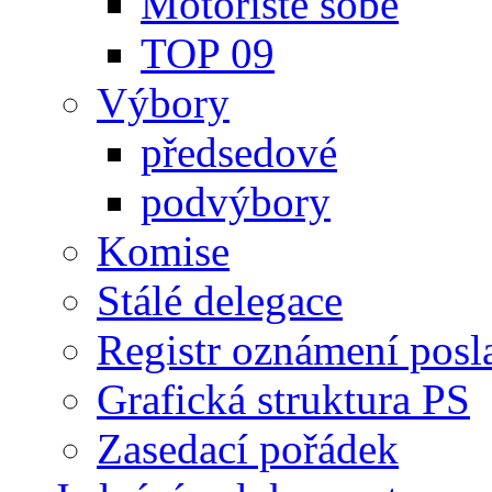
Motoristé sobě
TOP 09
Výbory
předsedové
podvýbory
Komise
Stálé delegace
Registr oznámení posl
Grafická struktura PS
Zasedací pořádek