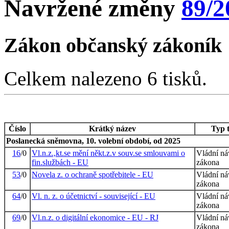
Navržené změny
89/2
Zákon občanský zákoník
Celkem nalezeno 6 tisků.
Číslo
Krátký název
Typ 
Poslanecká sněmovna, 10. volební období, od 2025
16
/0
Vl.n.z.,kt.se mění někt.z.v souv.se smlouvami o
Vládní ná
fin.službách - EU
zákona
53
/0
Novela z. o ochraně spotřebitele - EU
Vládní ná
zákona
64
/0
Vl. n. z. o účetnictví - související - EU
Vládní ná
zákona
69
/0
Vl.n.z. o digitální ekonomice - EU - RJ
Vládní ná
zákona