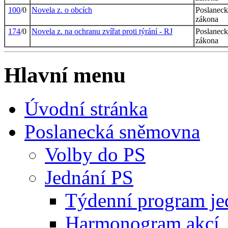
100
/0
Novela z. o obcích
Poslaneck
zákona
174
/0
Novela z. na ochranu zvířat proti týrání - RJ
Poslaneck
zákona
Hlavní menu
Úvodní stránka
Poslanecká sněmovna
Volby do PS
Jednání PS
Týdenní program je
Harmonogram akcí