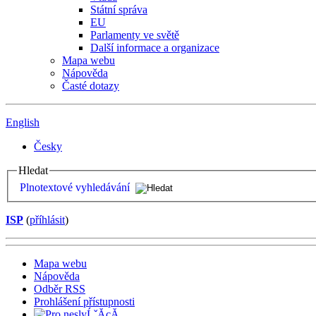
Státní správa
EU
Parlamenty ve světě
Další informace a organizace
Mapa webu
Nápověda
Časté dotazy
English
Česky
Hledat
Plnotextové vyhledávání
ISP
(
příhlásit
)
Mapa webu
Nápověda
Odběr RSS
Prohlášení přístupnosti