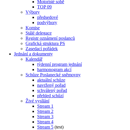
Motoristé sobě
TOP 09
Výbory
předsedové
podvýbory
Komise
Stálé delegace
Registr oznámení poslanců
Grafická struktura PS
Zasedací pořádek
Jednání a dokumenty
Kalendář
týdenní program jednání
harmonogram akcí
Schůze Poslanecké sněmovny
aktuální schůze
navržený pořad
schválený pořad
přehled schůzí
Živé vysílání
Stream 1
Stream 2
Stream 3
Stream 4
Stream 5
(test)