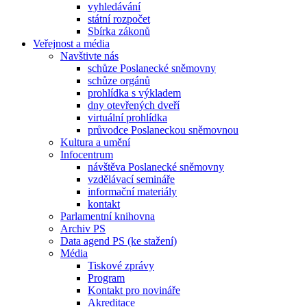
vyhledávání
státní rozpočet
Sbírka zákonů
Veřejnost a média
Navštivte nás
schůze Poslanecké sněmovny
schůze orgánů
prohlídka s výkladem
dny otevřených dveří
virtuální prohlídka
průvodce Poslaneckou sněmovnou
Kultura a umění
Infocentrum
návštěva Poslanecké sněmovny
vzdělávací semináře
informační materiály
kontakt
Parlamentní knihovna
Archiv PS
Data agend PS (ke stažení)
Média
Tiskové zprávy
Program
Kontakt pro novináře
Akreditace