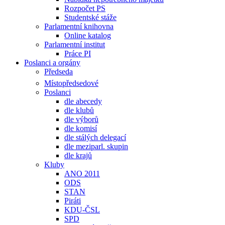
Rozpočet PS
Studentské stáže
Parlamentní knihovna
Online katalog
Parlamentní institut
Práce PI
Poslanci a orgány
Předseda
Místopředsedové
Poslanci
dle abecedy
dle klubů
dle výborů
dle komisí
dle stálých delegací
dle meziparl. skupin
dle krajů
Kluby
ANO 2011
ODS
STAN
Piráti
KDU-ČSL
SPD