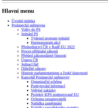
Hlavní menu
Úvodní stránka
Poslanecká sněmovna
Volby do PS
Jednání PS
Týdenní program jednání
Harmonogram akcí
Předsednictví ČR v Radě EU 2022
Proces příjímání zákonů
Přehled zákonodárné činnosti
Ústava ČR
Jednací řád
Důležité zákony
Historie parlamentarismu a české ústavnosti
Kancelář Poslanecké sněmovny
Organizační schéma
Poskytování informací
Veřejné zakázky
Projekty KPS podporované EU
Ochrana oznamovatelů
Nabídka zaměstnání
Nabídka nepotřebného majetku