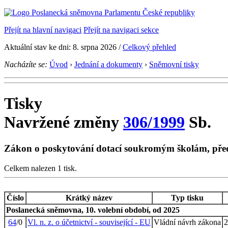
Přejít na hlavní navigaci
Přejít na navigaci sekce
Aktuální stav ke dni: 8. srpna 2026 /
Celkový přehled
Nacházíte se:
Úvod
›
Jednání a dokumenty
›
Sněmovní tisky
Tisky
Navržené změny
306/1999
Sb.
Zákon o poskytování dotací soukromým školám, pře
Celkem nalezen 1 tisk.
Číslo
Krátký název
Typ tisku
Poslanecká sněmovna, 10. volební období, od 2025
64
/0
Vl. n. z. o účetnictví - související - EU
Vládní návrh zákona
2