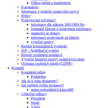
Odbor médií a marketingu
Fotogalerie
Informace v českém znakovém jazyce
Petice
Poskytování informací
informace dle zákona 106/1999 Sb.
formulář žádosti o poskytnutí informace
opakující se dotazy
informace poskytnuté na žádost
výroční zprávy
Registr komunálních symbolů
ISP – Notifikační systém
Registr oznámení poslanců
Výroční finanční zprávy politických stran
Ochrana osobních údajů (GDPR)
Kontakt
Kontaktní údaje
Podatelna
Jak se k nám dostanete?
Jak najdete svého poslance?
mapa regionálních kanceláří
Užitečné odkazy
Prezident
Senát
Vláda