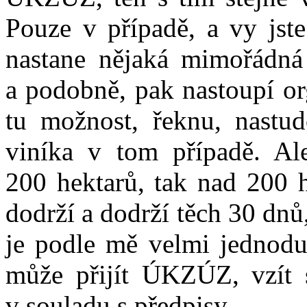
Pouze v případě, a vy jste
nastane nějaká mimořádná 
a podobně, pak nastoupí or
tu možnost, řeknu, nastud
viníka v tom případě. Al
200 hektarů, tak nad 200 h
dodrží a dodrží těch 30 dnů,
je podle mě velmi jednodu
může přijít ÚKZÚZ, vzít s
v souladu s předpisy.