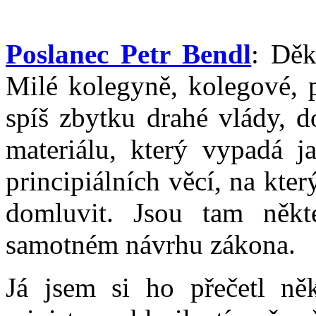
Poslanec Petr Bendl
: Děk
Milé kolegyně, kolegové, p
spíš zbytku drahé vlády, d
materiálu, který vypadá j
principiálních věcí, na kt
domluvit. Jsou tam něk
samotném návrhu zákona.
Já jsem si ho přečetl něk