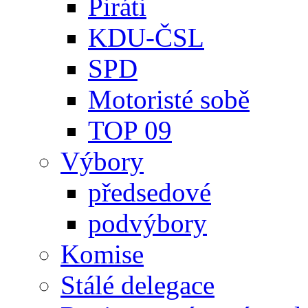
Piráti
KDU-ČSL
SPD
Motoristé sobě
TOP 09
Výbory
předsedové
podvýbory
Komise
Stálé delegace