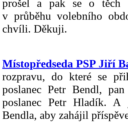
prošel a pak se o těch d
v průběhu volebního obdo
chvíli. Děkuji.
Místopředseda PSP Jiří B
rozpravu, do které se přih
poslanec Petr Bendl, pa
poslanec Petr Hladík. A 
Bendla, aby zahájil příspěv