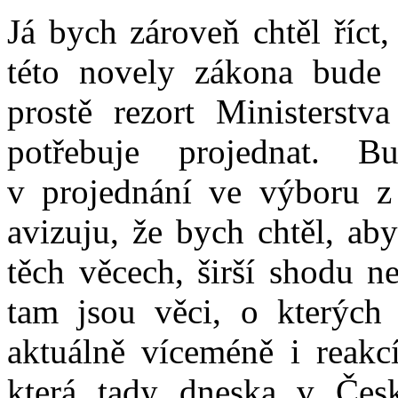
Já bych zároveň chtěl říct,
této novely zákona bude 
prostě rezort Ministerstv
potřebuje projednat. B
v projednání ve výboru 
avizuju, že bych chtěl, ab
těch věcech, širší shodu n
tam jsou věci, o kterých
aktuálně víceméně i reakcí
která tady dneska v České