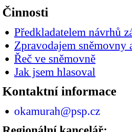
Činnosti
Předkladatelem návrhů 
Zpravodajem sněmovny a 
Řeč ve sněmovně
Jak jsem hlasoval
Kontaktní informace
okamurah@psp.cz
Regionální kancelář: