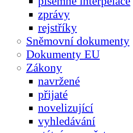
písemné interpelace
zprávy
rejstříky
Sněmovní dokumenty
Dokumenty EU
Zákony
navržené
přijaté
novelizující
vyhledávání