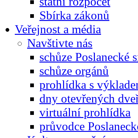
státní rozpočet
Sbírka zákonů
Veřejnost a média
Navštivte nás
schůze Poslanecké
schůze orgánů
prohlídka s výklad
dny otevřených dveř
virtuální prohlídka
průvodce Poslanec