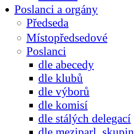
Poslanci a orgány
Předseda
Místopředsedové
Poslanci
dle abecedy
dle klubů
dle výborů
dle komisí
dle stálých delegací
dle meziparl. skupin