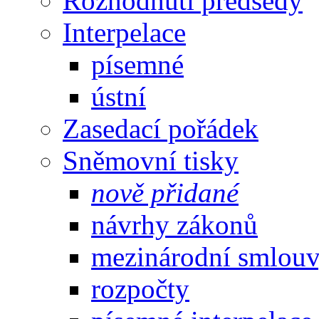
Rozhodnutí předsedy
Interpelace
písemné
ústní
Zasedací pořádek
Sněmovní tisky
nově přidané
návrhy zákonů
mezinárodní smlou
rozpočty