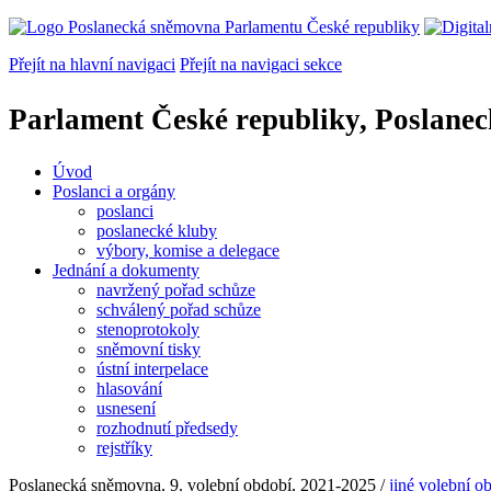
Přejít na hlavní navigaci
Přejít na navigaci sekce
Parlament České republiky, Poslane
Úvod
Poslanci a orgány
poslanci
poslanecké kluby
výbory, komise a delegace
Jednání a dokumenty
navržený pořad schůze
schválený pořad schůze
stenoprotokoly
sněmovní tisky
ústní interpelace
hlasování
usnesení
rozhodnutí předsedy
rejstříky
Poslanecká sněmovna, 9. volební období, 2021-2025
/
jiné volební o