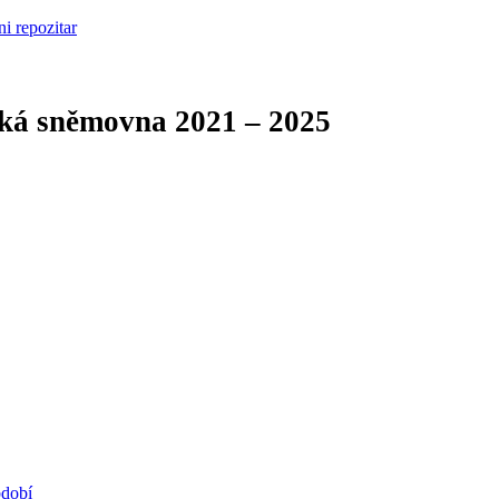
cká sněmovna
2021 – 2025
bdobí