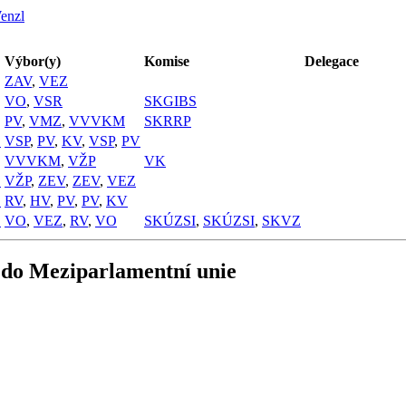
enzl
Výbor(y)
Komise
Delegace
ZAV
,
VEZ
VO
,
VSR
SKGIBS
PV
,
VMZ
,
VVVKM
SKRRP
1
VSP
,
PV
,
KV
,
VSP
,
PV
VVVKM
,
VŽP
VK
1
VŽP
,
ZEV
,
ZEV
,
VEZ
1
RV
,
HV
,
PV
,
PV
,
KV
1
VO
,
VEZ
,
RV
,
VO
SKÚZSI
,
SKÚZSI
,
SKVZ
 do Meziparlamentní unie