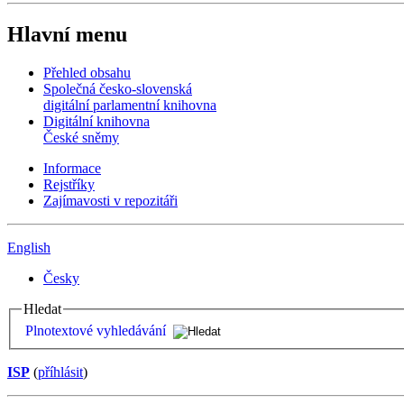
Hlavní menu
Přehled obsahu
Společná česko-slovenská
digitální parlamentní knihovna
Digitální knihovna
České sněmy
Informace
Rejstříky
Zajímavosti v repozitáři
English
Česky
Hledat
Plnotextové vyhledávání
ISP
(
příhlásit
)