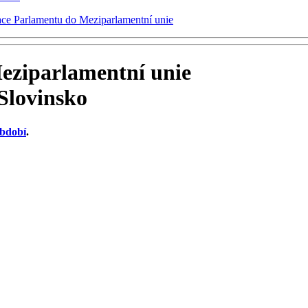
ace Parlamentu do Meziparlamentní unie
eziparlamentní unie
Slovinsko
období
.