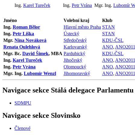
Ing.
Karel Tureček
Ing.
Petr Vrána
Mgr. Ing.
Lubomír W
Jméno
Volební kraj
Klub
Ing.
Roman Bělor
Hlavní město Praha
STAN
Ing.
Petr Liška
Ústecký
STAN
Mgr.
Nina Nováková
Středočeský
KDU-ČSL
Renata Oulehlová
Karlovarský
ANO
,
ANO201
Mgr. Bc.
David Šimek
, MBA
Pardubický
KDU-ČSL
Ing.
Karel Tureček
Jihočeský
ANO
,
ANO201
Ing.
Petr Vrána
Olomoucký
ANO
,
ANO201
Mgr. Ing.
Lubomír Wenzl
Jihomoravský
ANO
,
ANO201
Navigace sekce
Stálá delegace Parlamentu
SDMPU
Navigace sekce
Slovinsko
Členové