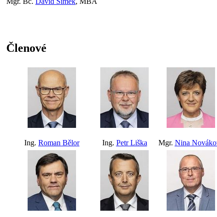
Mgr. Bc.
David Šimek
, MBA
Členové
Ing.
Roman Bělor
Ing.
Petr Liška
Mgr.
Nina Nováko