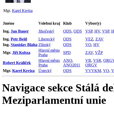
Mgr.
Karel Krejza
Jméno
Volební kraj
Klub
Výbor(y)
Ing.
Jan Bauer
Jihočeský
ODS
,
ODS
VSP
,
HV
,
VSP
,
Ing.
Petr Beitl
Liberecký
ODS
VEZ
,
ZAV
Ing.
Stanislav Blaha
Zlínský
ODS
VO
,
HV
Hlavní město
Mgr.
Jiří Kobza
SPD
ZAV
,
VŽP
Praha
Hlavní město
ANO
,
VB
,
VSR
,
ORG
Robert Králíček
Praha
ANO2011
ORGV
Mgr.
Karel Krejza
Ústecký
ODS
VVVKM
,
VO
,
Navigace sekce
Stálá de
Meziparlamentní unie