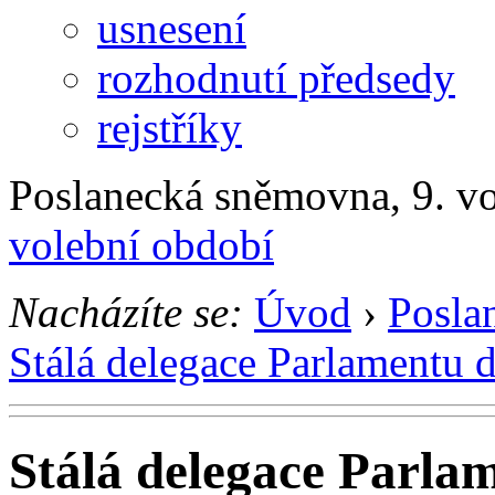
usnesení
rozhodnutí předsedy
rejstříky
Poslanecká sněmovna, 9. v
volební období
Nacházíte se:
Úvod
›
Posla
Stálá delegace Parlamentu 
Stálá delegace Parla