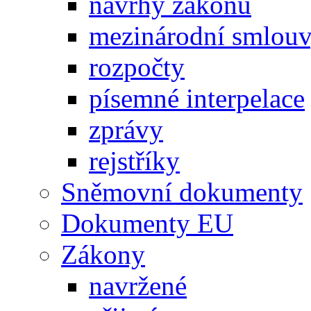
návrhy zákonů
mezinárodní smlou
rozpočty
písemné interpelace
zprávy
rejstříky
Sněmovní dokumenty
Dokumenty EU
Zákony
navržené