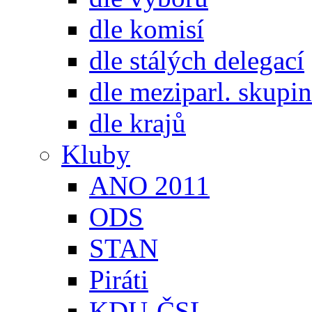
dle komisí
dle stálých delegací
dle meziparl. skupin
dle krajů
Kluby
ANO 2011
ODS
STAN
Piráti
KDU-ČSL