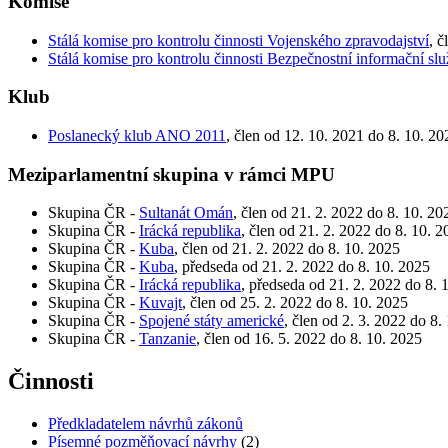
Komise
Stálá komise pro kontrolu činnosti Vojenského zpravodajství
, č
Stálá komise pro kontrolu činnosti Bezpečnostní informační sl
Klub
Poslanecký klub ANO 2011
, člen od 12. 10. 2021 do 8. 10. 20
Meziparlamentní skupina v rámci MPU
Skupina ČR -
Sultanát Omán
, člen od 21. 2. 2022 do 8. 10. 20
Skupina ČR -
Irácká republika
, člen od 21. 2. 2022 do 8. 10. 
Skupina ČR -
Kuba
, člen od 21. 2. 2022 do 8. 10. 2025
Skupina ČR -
Kuba
, předseda od 21. 2. 2022 do 8. 10. 2025
Skupina ČR -
Irácká republika
, předseda od 21. 2. 2022 do 8. 
Skupina ČR -
Kuvajt
, člen od 25. 2. 2022 do 8. 10. 2025
Skupina ČR -
Spojené státy americké
, člen od 2. 3. 2022 do 8.
Skupina ČR -
Tanzanie
, člen od 16. 5. 2022 do 8. 10. 2025
Činnosti
Předkladatelem návrhů zákonů
Písemné pozměňovací návrhy
(2)