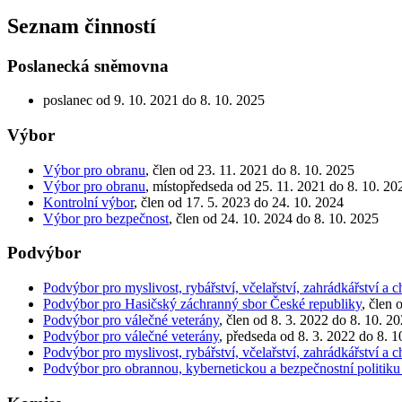
Seznam činností
Poslanecká sněmovna
poslanec od 9. 10. 2021 do 8. 10. 2025
Výbor
Výbor pro obranu
, člen od 23. 11. 2021 do 8. 10. 2025
Výbor pro obranu
, místopředseda od 25. 11. 2021 do 8. 10. 20
Kontrolní výbor
, člen od 17. 5. 2023 do 24. 10. 2024
Výbor pro bezpečnost
, člen od 24. 10. 2024 do 8. 10. 2025
Podvýbor
Podvýbor pro myslivost, rybářství, včelařství, zahrádkářství a c
Podvýbor pro Hasičský záchranný sbor České republiky
, člen 
Podvýbor pro válečné veterány
, člen od 8. 3. 2022 do 8. 10. 2
Podvýbor pro válečné veterány
, předseda od 8. 3. 2022 do 8. 1
Podvýbor pro myslivost, rybářství, včelařství, zahrádkářství a c
Podvýbor pro obrannou, kybernetickou a bezpečnostní politiku