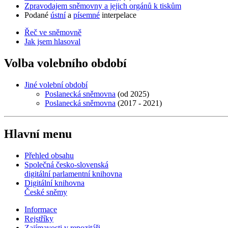
Zpravodajem sněmovny a jejich orgánů k tiskům
Podané
ústní
a
písemné
interpelace
Řeč ve sněmovně
Jak jsem hlasoval
Volba volebního období
Jiné volební období
Poslanecká sněmovna
(od 2025)
Poslanecká sněmovna
(2017 - 2021)
Hlavní menu
Přehled obsahu
Společná česko-slovenská
digitální parlamentní knihovna
Digitální knihovna
České sněmy
Informace
Rejstříky
Zajímavosti v repozitáři