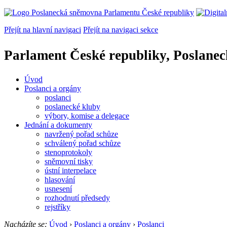
Přejít na hlavní navigaci
Přejít na navigaci sekce
Parlament České republiky, Poslane
Úvod
Poslanci a orgány
poslanci
poslanecké kluby
výbory, komise a delegace
Jednání a dokumenty
navržený pořad schůze
schválený pořad schůze
stenoprotokoly
sněmovní tisky
ústní interpelace
hlasování
usnesení
rozhodnutí předsedy
rejstříky
Nacházíte se:
Úvod
›
Poslanci a orgány
›
Poslanci