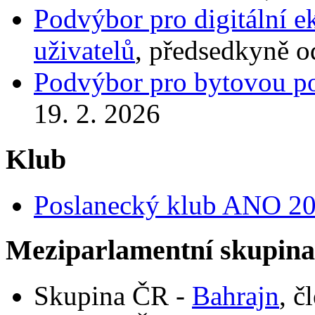
Podvýbor pro digitální 
uživatelů
, předsedkyně o
Podvýbor pro bytovou po
19. 2. 2026
Klub
Poslanecký klub ANO 2
Meziparlamentní skupin
Skupina ČR -
Bahrajn
, č