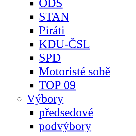
ODS
STAN
Piráti
KDU-ČSL
SPD
Motoristé sobě
TOP 09
Výbory
předsedové
podvýbory