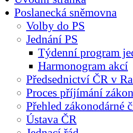
Poslanecká sněmovna
Volby do PS
Jednání PS
Týdenní program je
Harmonogram akcí
Předsednictví ČR v R
Proces příjímání záko
Přehled zákonodárné č
Ústava ČR
Jednací řád