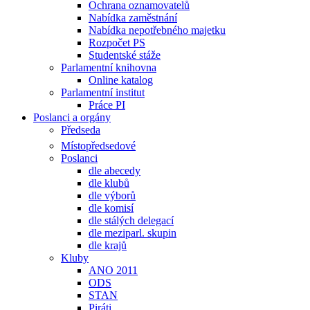
Ochrana oznamovatelů
Nabídka zaměstnání
Nabídka nepotřebného majetku
Rozpočet PS
Studentské stáže
Parlamentní knihovna
Online katalog
Parlamentní institut
Práce PI
Poslanci a orgány
Předseda
Místopředsedové
Poslanci
dle abecedy
dle klubů
dle výborů
dle komisí
dle stálých delegací
dle meziparl. skupin
dle krajů
Kluby
ANO 2011
ODS
STAN
Piráti