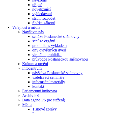
navržené
přijaté
novelizující
vyhledávání
státní rozpočet
Sbírka zákonů
Veřejnost a média
Navštivte nás
schůze Poslanecké sněmovny
schůze orgánů
prohlídka s výkladem
dny otevřených dveří
virtuální prohlídka
průvodce Poslaneckou sněmovnou
Kultura a umění
Infocentrum
návštěva Poslanecké sněmovny
vzdělávací semináře
informační materiály
kontakt
Parlamentní knihovna
Archiv PS
Data agend PS (ke stažení)
Média
Tiskové zprávy