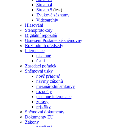
Stream 4
Stream 5
(test)
Zvukové záznamy
Videoarchiv
Hlasování
Stenoprotokoly
Digitální repozitář
Usnesení Poslanecké sněmovny
Rozhodnutí předsedy
Interpelace
písemné
ústní
Zasedací pořádek
Sněmovní tisky
nově přidané
návrhy zákonů
mezinárodní smlouvy
rozpočty
písemné interpelace
zprávy
rejstříky
Sněmovní dokumenty
Dokumenty EU
Zákony