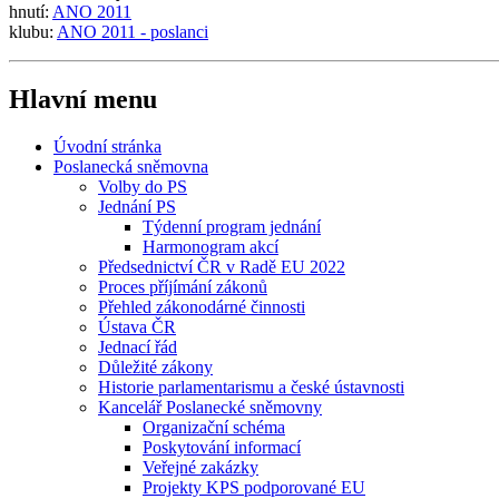
hnutí:
ANO 2011
klubu:
ANO 2011 - poslanci
Hlavní menu
Úvodní stránka
Poslanecká sněmovna
Volby do PS
Jednání PS
Týdenní program jednání
Harmonogram akcí
Předsednictví ČR v Radě EU 2022
Proces příjímání zákonů
Přehled zákonodárné činnosti
Ústava ČR
Jednací řád
Důležité zákony
Historie parlamentarismu a české ústavnosti
Kancelář Poslanecké sněmovny
Organizační schéma
Poskytování informací
Veřejné zakázky
Projekty KPS podporované EU