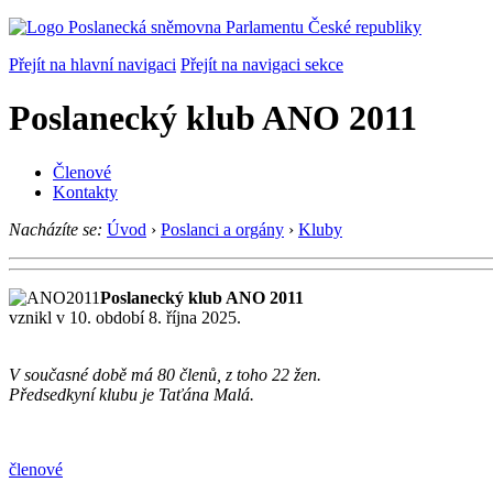
Přejít na hlavní navigaci
Přejít na navigaci sekce
Poslanecký klub ANO 2011
Členové
Kontakty
Nacházíte se:
Úvod
›
Poslanci a orgány
›
Kluby
Poslanecký klub ANO 2011
vznikl v 10. období 8. října 2025.
V současné době má 80 členů, z toho 22 žen.
Předsedkyní klubu je Taťána Malá.
členové