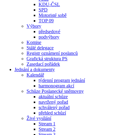
KDU-ČSL
SPD
Motoristé sobě
TOP 09
Výbory
předsedové
podvýbory
Komise
Stálé delegace
Registr oznámení poslanců
Grafická struktura PS
Zasedací pořádek
Jednání a dokumenty
Kalendář
týdenní program jednání
harmonogram akcí
Schůze Poslanecké sněmovny
aktuální schůze
navržený pořad
schválený pořad
přehled schůzí
Živé vysílání
Stream 1
Stream 2
Stream 3