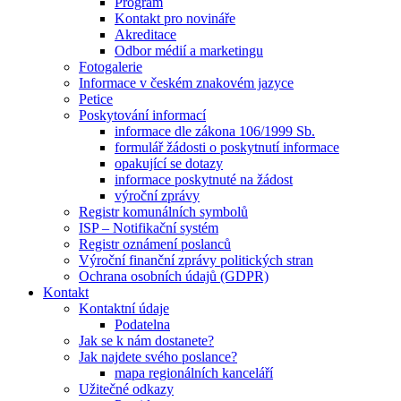
Program
Kontakt pro novináře
Akreditace
Odbor médií a marketingu
Fotogalerie
Informace v českém znakovém jazyce
Petice
Poskytování informací
informace dle zákona 106/1999 Sb.
formulář žádosti o poskytnutí informace
opakující se dotazy
informace poskytnuté na žádost
výroční zprávy
Registr komunálních symbolů
ISP – Notifikační systém
Registr oznámení poslanců
Výroční finanční zprávy politických stran
Ochrana osobních údajů (GDPR)
Kontakt
Kontaktní údaje
Podatelna
Jak se k nám dostanete?
Jak najdete svého poslance?
mapa regionálních kanceláří
Užitečné odkazy