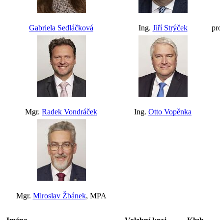
Gabriela Sedláčková
Ing.
Jiří Strýček
pr
Mgr.
Radek Vondráček
Ing.
Otto Vopěnka
Mgr.
Miroslav Žbánek
, MPA