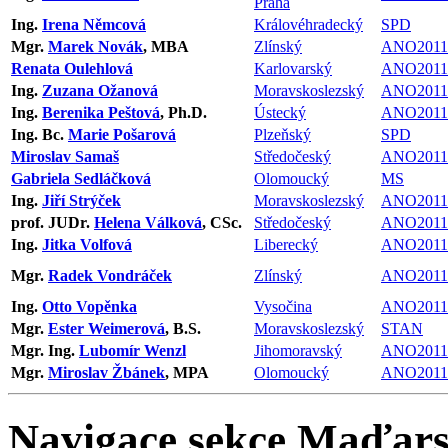
Praha
Ing.
Irena Němcová
Královéhradecký
SPD
Mgr.
Marek Novák
, MBA
Zlínský
ANO2011
Renata Oulehlová
Karlovarský
ANO2011
Ing.
Zuzana Ožanová
Moravskoslezský
ANO2011
Ing.
Berenika Peštová
, Ph.D.
Ústecký
ANO2011
Ing. Bc.
Marie Pošarová
Plzeňský
SPD
Miroslav Samaš
Středočeský
ANO2011
Gabriela Sedláčková
Olomoucký
MS
Ing.
Jiří Strýček
Moravskoslezský
ANO2011
prof. JUDr.
Helena Válková
, CSc.
Středočeský
ANO2011
Ing.
Jitka Volfová
Liberecký
ANO2011
Mgr.
Radek Vondráček
Zlínský
ANO2011
Ing.
Otto Vopěnka
Vysočina
ANO2011
Mgr.
Ester Weimerová
, B.S.
Moravskoslezský
STAN
Mgr. Ing.
Lubomír Wenzl
Jihomoravský
ANO2011
Mgr.
Miroslav Žbánek
, MPA
Olomoucký
ANO2011
Navigace sekce
Maďars