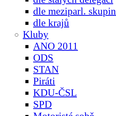
dle meziparl. skupin
dle krajů
Kluby
ANO 2011
ODS
STAN
Piráti
KDU-ČSL
SPD
Motoristé sobě