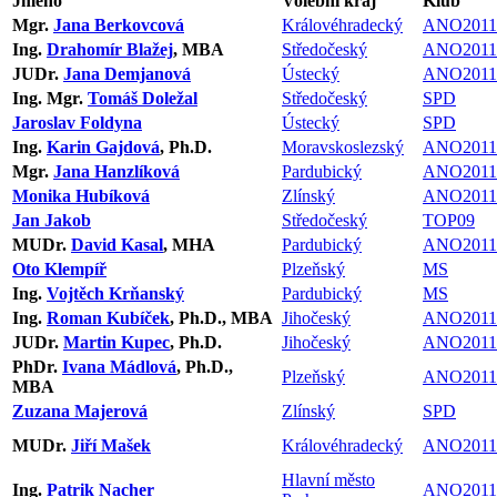
Jméno
Volební kraj
Klub
Mgr.
Jana Berkovcová
Královéhradecký
ANO2011
Ing.
Drahomír Blažej
, MBA
Středočeský
ANO2011
JUDr.
Jana Demjanová
Ústecký
ANO2011
Ing. Mgr.
Tomáš Doležal
Středočeský
SPD
Jaroslav Foldyna
Ústecký
SPD
Ing.
Karin Gajdová
, Ph.D.
Moravskoslezský
ANO2011
Mgr.
Jana Hanzlíková
Pardubický
ANO2011
Monika Hubíková
Zlínský
ANO2011
Jan Jakob
Středočeský
TOP09
MUDr.
David Kasal
, MHA
Pardubický
ANO2011
Oto Klempíř
Plzeňský
MS
Ing.
Vojtěch Krňanský
Pardubický
MS
Ing.
Roman Kubíček
, Ph.D., MBA
Jihočeský
ANO2011
JUDr.
Martin Kupec
, Ph.D.
Jihočeský
ANO2011
PhDr.
Ivana Mádlová
, Ph.D.,
Plzeňský
ANO2011
MBA
Zuzana Majerová
Zlínský
SPD
MUDr.
Jiří Mašek
Královéhradecký
ANO2011
Hlavní město
Ing.
Patrik Nacher
ANO2011