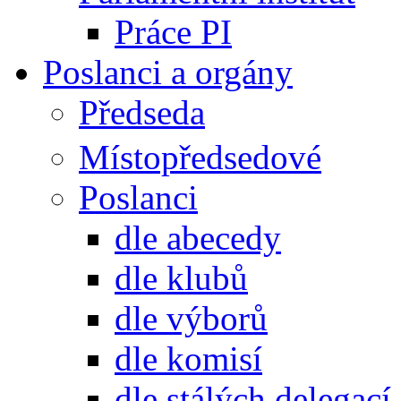
Práce PI
Poslanci a orgány
Předseda
Místopředsedové
Poslanci
dle abecedy
dle klubů
dle výborů
dle komisí
dle stálých delegací