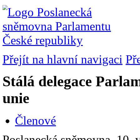
Přejít na hlavní navigaci
Př
Stálá delegace Parla
unie
Členové
Poslanecká sněmovna, 10. v