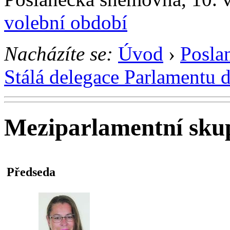
volební období
Nacházíte se:
Úvod
›
Posla
Stálá delegace Parlamentu 
Meziparlamentní sku
Předseda