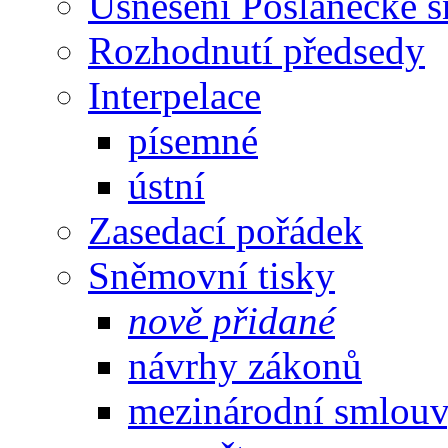
Usnesení Poslanecké 
Rozhodnutí předsedy
Interpelace
písemné
ústní
Zasedací pořádek
Sněmovní tisky
nově přidané
návrhy zákonů
mezinárodní smlou