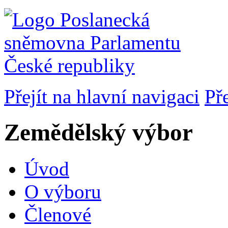
Přejít na hlavní navigaci
Př
Zemědělský výbor
Úvod
O výboru
Členové