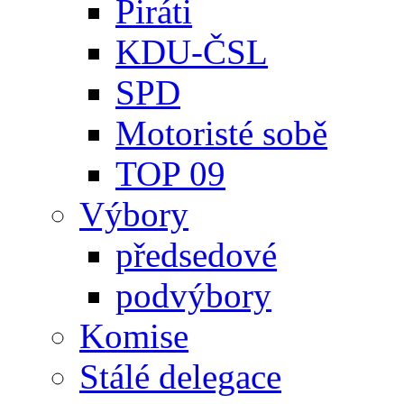
Piráti
KDU-ČSL
SPD
Motoristé sobě
TOP 09
Výbory
předsedové
podvýbory
Komise
Stálé delegace