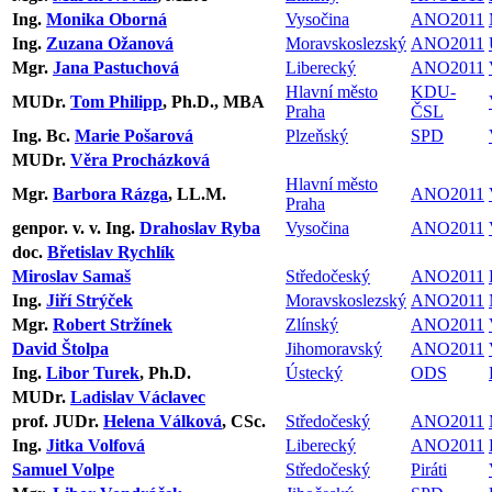
Ing.
Monika Oborná
Vysočina
ANO2011
Ing.
Zuzana Ožanová
Moravskoslezský
ANO2011
Mgr.
Jana Pastuchová
Liberecký
ANO2011
Hlavní město
KDU-
MUDr.
Tom Philipp
, Ph.D., MBA
Praha
ČSL
Ing. Bc.
Marie Pošarová
Plzeňský
SPD
MUDr.
Věra Procházková
Hlavní město
Mgr.
Barbora Rázga
, LL.M.
ANO2011
Praha
genpor. v. v. Ing.
Drahoslav Ryba
Vysočina
ANO2011
doc.
Břetislav Rychlík
Miroslav Samaš
Středočeský
ANO2011
Ing.
Jiří Strýček
Moravskoslezský
ANO2011
Mgr.
Robert Stržínek
Zlínský
ANO2011
David Štolpa
Jihomoravský
ANO2011
Ing.
Libor Turek
, Ph.D.
Ústecký
ODS
MUDr.
Ladislav Václavec
prof. JUDr.
Helena Válková
, CSc.
Středočeský
ANO2011
Ing.
Jitka Volfová
Liberecký
ANO2011
Samuel Volpe
Středočeský
Piráti