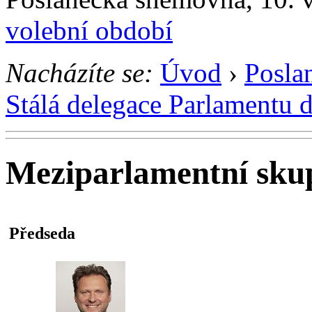
volební období
Nacházíte se:
Úvod
›
Posla
Stálá delegace Parlamentu 
Meziparlamentní sku
Předseda