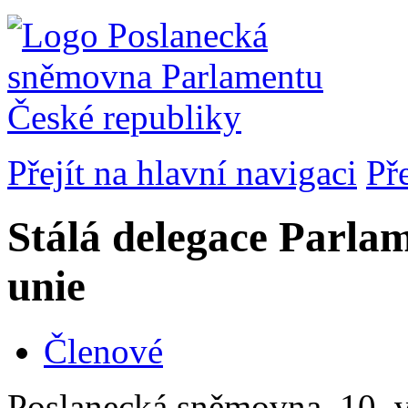
Přejít na hlavní navigaci
Př
Stálá delegace Parla
unie
Členové
Poslanecká sněmovna, 10. v