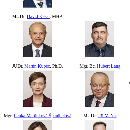
MUDr.
David Kasal
, MHA
JUDr.
Martin Kupec
, Ph.D.
Mgr. Bc.
Hubert Lang
Mgr.
Lenka Martínková Španihelová
MUDr.
Jiří Mašek