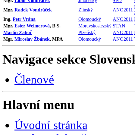
Mgr.
Libor Vondráček
Jihočeský
SPD
Mgr.
Radek Vondráček
Zlínský
ANO2011
Ing.
Petr Vrána
Olomoucký
ANO2011
Mgr.
Ester Weimerová
, B.S.
Moravskoslezský
STAN
Martin Záhoř
Plzeňský
ANO2011
Mgr.
Miroslav Žbánek
, MPA
Olomoucký
ANO2011
Navigace sekce
Slovens
Členové
Hlavní menu
Úvodní stránka