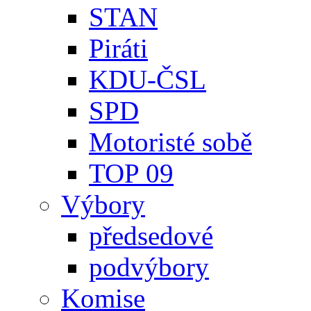
STAN
Piráti
KDU-ČSL
SPD
Motoristé sobě
TOP 09
Výbory
předsedové
podvýbory
Komise