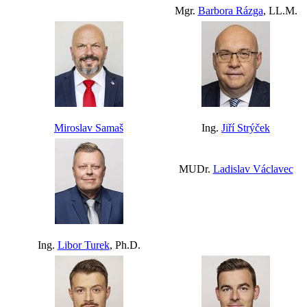
Mgr.
Barbora Rázga
, LL.M.
Miroslav Samaš
Ing.
Jiří Strýček
MUDr.
Ladislav Václavec
Ing.
Libor Turek
, Ph.D.