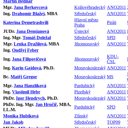
Martin Bednář
Mgr.
Jana Berkovcová
Královéhradecký
ANO2011
Ing.
Drahomír Blažej
, MBA
Středočeský
ANO2011
Hlavní město
Katerina Demetrashvili
Piráti
Praha
JUDr.
Jana Demjanová
Ústecký
ANO2011
Ing. Mgr.
Tomáš Doležal
Středočeský
SPD
Mgr.
Lenka Dražilová
, MBA
Jihomoravský
ANO2011
Ing.
Ondřej Feber
KDU-
Ing.
Jana Filipovičová
Jihomoravský
ČSL
Ing.
Karin Gajdová
, Ph.D.
Moravskoslezský
ANO2011
Bc.
Matěj Gregor
Moravskoslezský
MS
Mgr.
Jana Hanzlíková
Pardubický
ANO2011
Ing.
Vlastimil Hebr
Plzeňský
ANO2011
PhDr.
Igor Hendrych
, Ph.D.
Moravskoslezský
ANO2011
PhDr. Ing. Mgr.
Jan Hrnčíř
, MBA,
Pardubický
SPD
LL.M.
Monika Hubíková
Zlínský
ANO2011
Jan Jakob
Středočeský
TOP09