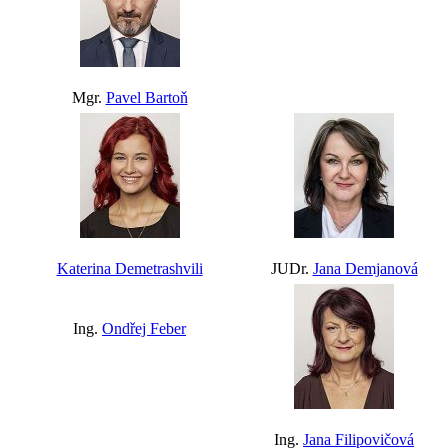
Mgr.
Pavel Bartoň
Katerina Demetrashvili
JUDr.
Jana Demjanová
Ing.
Ondřej Feber
Ing.
Jana Filipovičová