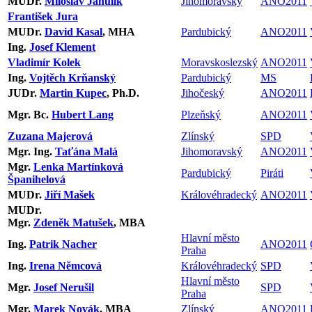
MUDr.
Miloslav Janulík
Jihomoravský
ANO2011
František Jura
MUDr.
David Kasal
, MHA
Pardubický
ANO2011
Ing.
Josef Klement
Vladimír Kolek
Moravskoslezský
ANO2011
Ing.
Vojtěch Krňanský
Pardubický
MS
JUDr.
Martin Kupec
, Ph.D.
Jihočeský
ANO2011
Mgr. Bc.
Hubert Lang
Plzeňský
ANO2011
Zuzana Majerová
Zlínský
SPD
Mgr. Ing.
Taťána Malá
Jihomoravský
ANO2011
Mgr.
Lenka Martínková
Pardubický
Piráti
Španihelová
MUDr.
Jiří Mašek
Královéhradecký
ANO2011
MUDr.
Mgr.
Zdeněk Matušek
, MBA
Hlavní město
Ing.
Patrik Nacher
ANO2011
Praha
Ing.
Irena Němcová
Královéhradecký
SPD
Hlavní město
Mgr.
Josef Nerušil
SPD
Praha
Mgr.
Marek Novák
, MBA
Zlínský
ANO2011