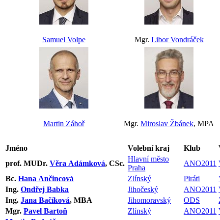
Samuel Volpe
Mgr.
Libor Vondráček
Martin Záhoř
Mgr.
Miroslav Žbánek
, MPA
Jméno
Volební kraj
Klub
Hlavní město
prof. MUDr.
Věra Adámková
, CSc.
ANO2011
Praha
Bc.
Hana Ančincová
Zlínský
Piráti
Ing.
Ondřej Babka
Jihočeský
ANO2011
Ing.
Jana Bačíková
, MBA
Jihomoravský
ODS
Mgr.
Pavel Bartoň
Zlínský
ANO2011