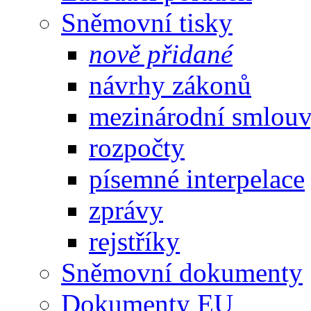
Sněmovní tisky
nově přidané
návrhy zákonů
mezinárodní smlou
rozpočty
písemné interpelace
zprávy
rejstříky
Sněmovní dokumenty
Dokumenty EU