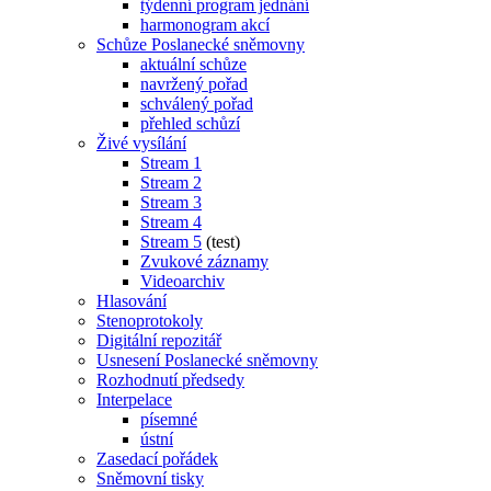
týdenní program jednání
harmonogram akcí
Schůze Poslanecké sněmovny
aktuální schůze
navržený pořad
schválený pořad
přehled schůzí
Živé vysílání
Stream 1
Stream 2
Stream 3
Stream 4
Stream 5
(test)
Zvukové záznamy
Videoarchiv
Hlasování
Stenoprotokoly
Digitální repozitář
Usnesení Poslanecké sněmovny
Rozhodnutí předsedy
Interpelace
písemné
ústní
Zasedací pořádek
Sněmovní tisky