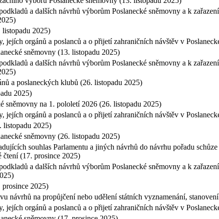
nizačního výboru Poslanecké sněmovny (13. listopadu 2025)
 podkladů a dalších návrhů výborům Poslanecké sněmovny a k zařazení
 2025)
 listopadu 2025)
, jejích orgánů a poslanců a o přijetí zahraničních návštěv v Poslanec
slanecké sněmovny (13. listopadu 2025)
 podkladů a dalších návrhů výborům Poslanecké sněmovny a k zařazení
 2025)
ánů a poslaneckých klubů (26. listopadu 2025)
opadu 2025)
 sněmovny na 1. pololetí 2026 (26. listopadu 2025)
, jejích orgánů a poslanců a o přijetí zahraničních návštěv v Poslanec
6. listopadu 2025)
slanecké sněmovny (26. listopadu 2025)
dujících souhlas Parlamentu a jiných návrhů do návrhu pořadu schůze
 čtení (17. prosince 2025)
 podkladů a dalších návrhů výborům Poslanecké sněmovny a k zařazení
2025)
. prosince 2025)
vu návrhů na propůjčení nebo udělení státních vyznamenání, stanovení
, jejích orgánů a poslanců a o přijetí zahraničních návštěv v Poslane
slanecké sněmovny (17. prosince 2025)