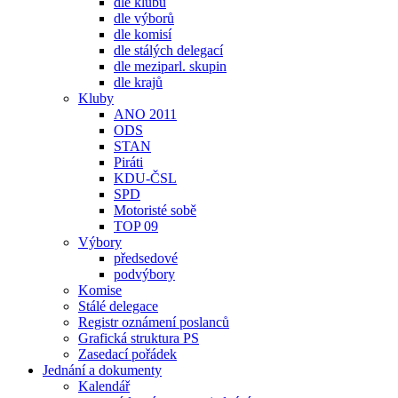
dle klubů
dle výborů
dle komisí
dle stálých delegací
dle meziparl. skupin
dle krajů
Kluby
ANO 2011
ODS
STAN
Piráti
KDU-ČSL
SPD
Motoristé sobě
TOP 09
Výbory
předsedové
podvýbory
Komise
Stálé delegace
Registr oznámení poslanců
Grafická struktura PS
Zasedací pořádek
Jednání a dokumenty
Kalendář