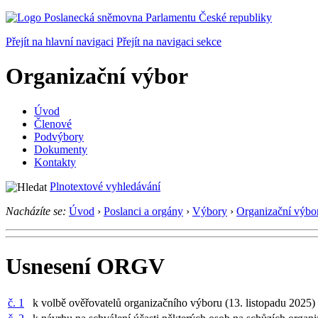
Přejít na hlavní navigaci
Přejít na navigaci sekce
Organizační výbor
Úvod
Členové
Podvýbory
Dokumenty
Kontakty
Plnotextové vyhledávání
Nacházíte se:
Úvod
›
Poslanci a orgány
›
Výbory
›
Organizační výbo
Usnesení ORGV
č. 1
k volbě ověřovatelů organizačního výboru (13. listopadu 2025)