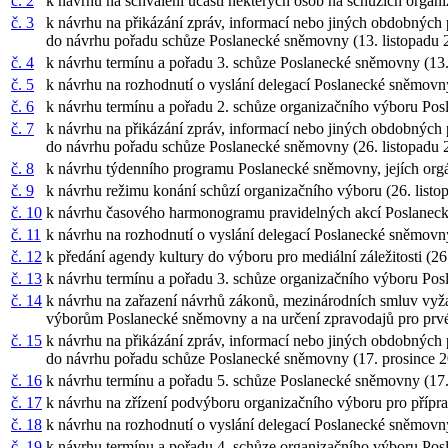
č. 2
k návrhu na schválení účasti některých osob na schůzích orga
č. 3
k návrhu na přikázání zpráv, informací nebo jiných obdobných
do návrhu pořadu schůze Poslanecké sněmovny (13. listopadu
č. 4
k návrhu termínu a pořadu 3. schůze Poslanecké sněmovny (13.
č. 5
k návrhu na rozhodnutí o vyslání delegací Poslanecké sněmovny
č. 6
k návrhu termínu a pořadu 2. schůze organizačního výboru Po
č. 7
k návrhu na přikázání zpráv, informací nebo jiných obdobných
do návrhu pořadu schůze Poslanecké sněmovny (26. listopadu
č. 8
k návrhu týdenního programu Poslanecké sněmovny, jejích org
č. 9
k návrhu režimu konání schůzí organizačního výboru (26. list
č. 10
k návrhu časového harmonogramu pravidelných akcí Poslanecké
č. 11
k návrhu na rozhodnutí o vyslání delegací Poslanecké sněmovny
č. 12
k předání agendy kultury do výboru pro mediální záležitosti (2
č. 13
k návrhu termínu a pořadu 3. schůze organizačního výboru Po
č. 14
k návrhu na zařazení návrhů zákonů, mezinárodních smluv vyža
výborům Poslanecké sněmovny a na určení zpravodajů pro prvé
č. 15
k návrhu na přikázání zpráv, informací nebo jiných obdobných
do návrhu pořadu schůze Poslanecké sněmovny (17. prosince 
č. 16
k návrhu termínu a pořadu 5. schůze Poslanecké sněmovny (17
č. 17
k návrhu na zřízení podvýboru organizačního výboru pro přípra
č. 18
k návrhu na rozhodnutí o vyslání delegací Poslanecké sněmovny
č. 19
k návrhu termínu a pořadu 4. schůze organizačního výboru Po