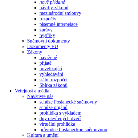
nově přidané
návrhy zákonů
mezinárodní smlouvy
rozpočty
písemné interpelace
zprávy
rejstříky
Sněmovní dokumenty
Dokumenty EU
Zákony
navržené
přijaté
novelizující
vyhledávání
státní rozpočet
Sbírka zákonů
Veřejnost a média
Navštivte nás
schůze Poslanecké sněmovny
schůze orgánů
prohlídka s výkladem
dny otevřených dveří
virtuální prohlídka
průvodce Poslaneckou sněmovnou
Kultura a umění