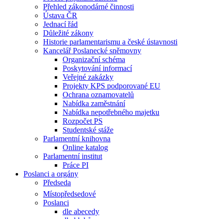
Přehled zákonodárné činnosti
Ústava ČR
Jednací řád
Důležité zákony
Historie parlamentarismu a české ústavnosti
Kancelář Poslanecké sněmovny
Organizační schéma
Poskytování informací
Veřejné zakázky
Projekty KPS podporované EU
Ochrana oznamovatelů
Nabídka zaměstnání
Nabídka nepotřebného majetku
Rozpočet PS
Studentské stáže
Parlamentní knihovna
Online katalog
Parlamentní institut
Práce PI
Poslanci a orgány
Předseda
Místopředsedové
Poslanci
dle abecedy