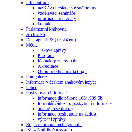
Infocentrum
návštěva Poslanecké sněmovny
vzdělávací semináře
informační materiály
kontakt
Parlamentní knihovna
Archiv PS
Data agend PS (ke stažení)
Média
Tiskové zprávy
Program
Kontakt pro novináře
Akreditace
Odbor médií a marketingu
Fotogalerie
Informace v českém znakovém jazyce
Petice
Poskytování informací
informace dle zákona 106/1999 Sb.
formulář žádosti o poskytnutí informace
opakující se dotazy
informace poskytnuté na žádost
výroční zprávy
Registr komunálních symbolů
ISP – Notifikační systém