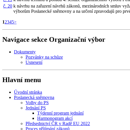
č. 20
k návrhu na zařazení návrhů zákonů, mezinárodních smluv vyža
výborům Poslanecké sněmovny a na určení zpravodajů pro prvé
1
2
3
4
5
>
Navigace sekce
Organizační výbor
Dokumenty
Pozvánky na schůze
Usnesení
Hlavní menu
Úvodní stránka
Poslanecká sněmovna
Volby do PS
Jednání PS
Týdenní program jednání
Harmonogram akcí
Předsednictví ČR v Radě EU 2022
Proces příjímání zákonů