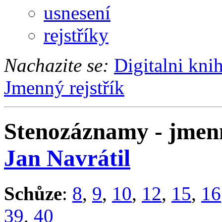
usnesení
rejstříky
Nachazite se:
Digitalni kni
Jmenný rejstřík
Stenozáznamy - jmenn
Jan Navrátil
Schůze
:
8
,
9
,
10
,
12
,
15
,
16
39
,
40