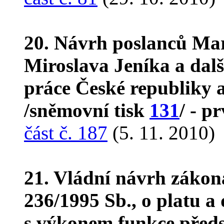
20. Návrh poslanců Mar
Miroslava Jeníka a dal
práce České republiky a
/sněmovní tisk
131
/ - p
část č. 187
(5. 11. 2010)
21. Vládní návrh zákon
236/1995 Sb., o platu a 
s výkonem funkce předst