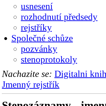
usnesení
rozhodnutí předsedy
rejstříky
Společné schůze
pozvánky
stenoprotokoly
Nachazite se:
Digitalni kni
Jmenný rejstřík
Stenozáznamy - jmenn