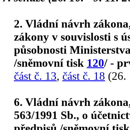
2. Vládní návrh zákona
zákony v souvislosti s 
působnosti Ministerstva
/sněmovní tisk
120
/ - p
část č. 13
,
část č. 18
(26. 
6. Vládní návrh zákona
563/1991 Sb., o účetnict
předpisů /sněmovní tis