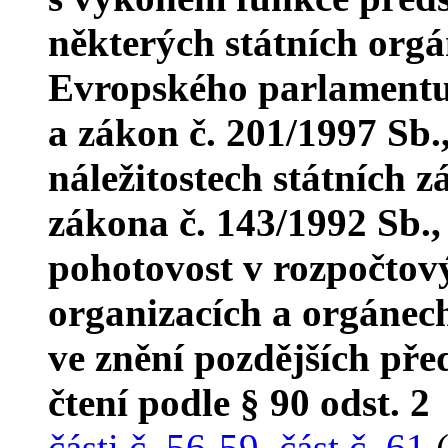
některých státních org
Evropského parlamentu,
a zákon č. 201/1997 Sb.,
náležitostech státních 
zákona č. 143/1992 Sb.,
pohotovost v rozpočtový
organizacích a orgánech
ve znění pozdějších pře
čtení podle § 90 odst. 2
části č. 56-59
,
část č. 61
(