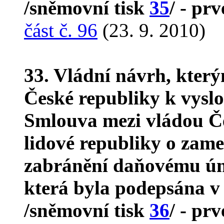
/sněmovní tisk
35
/ - prv
část č. 96
(23. 9. 2010)
33. Vládní návrh, kter
České republiky k vyslo
Smlouva mezi vládou Če
lidové republiky o zam
zabránění daňovému úni
která byla podepsána v
/sněmovní tisk
36
/ - prv