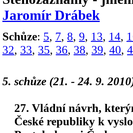
Jaromír Drábek
Schůze
:
5
,
7
,
8
,
9
,
13
,
14
,
1
32
,
33
,
35
,
36
,
38
,
39
,
40
,
4
5. schůze (21. - 24. 9. 2010
27. Vládní návrh, kter
České republiky k vyslo