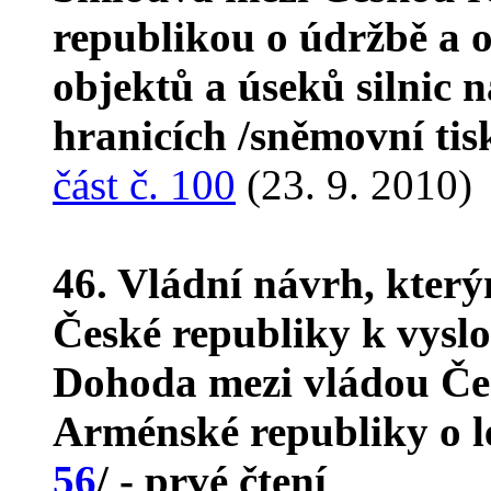
republikou o údržbě a 
objektů a úseků silnic n
hranicích /sněmovní ti
část č. 100
(23. 9. 2010)
46. Vládní návrh, kter
České republiky k vyslo
Dohoda mezi vládou Čes
Arménské republiky o l
56
/ - prvé čtení